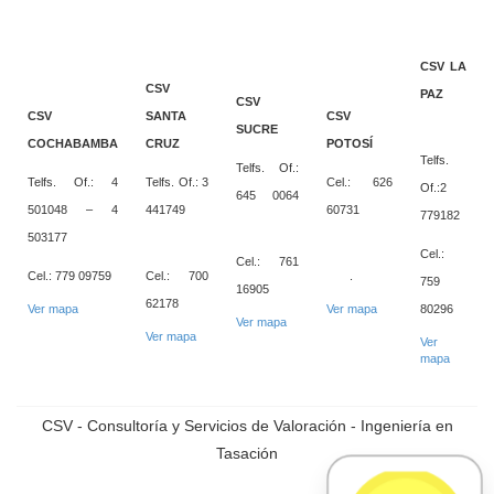
CSV LA
CSV
PAZ
CSV
CSV
SANTA
CSV
SUCRE
COCHABAMBA
CRUZ
POTOSÍ
Telfs.
Telfs. Of.:
Telfs. Of.: 4
Telfs. Of.: 3
Cel.: 626
Of.:2
645 0064
501048 – 4
441749
60731
779182
503177
Cel.:
Cel.: 761
Cel.: 779 09759
Cel.: 700
.
759
16905
62178
Ver mapa
Ver mapa
80296
Ver mapa
Ver mapa
Ver
mapa
CSV - Consultoría y Servicios de Valoración - Ingeniería en
Tasación